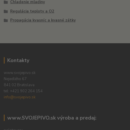
Chladenie mladiny
Regulácia teploty a O2
Propagácia kvasníc a kvasné zátky
Kontakty
www.svojepivo.sk
Nejedlého 67
841 02 Bratislava
tel:
+421 902 264 154
info@svojepivo.sk
www.SVOJEPIVO.sk výroba a predaj: