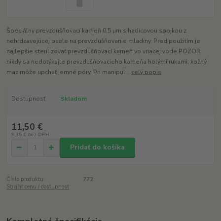
Špeciálny prevzdušňovací kameň 0,5 µm s hadicovou spojkou z
nehrdzavejúcej ocele na prevzdušňovanie mladiny. Pred použitím je
najlepšie sterilizovať prevzdušňovací kameň vo vriacej vode.POZOR:
nikdy sa nedotýkajte prevzdušňovacieho kameňa holými rukami; kožný
maz môže upchať jemné póry. Pri manipul...
celý popis
Dostupnosť
Skladom
11,50 €
9,35 €
bez DPH
Pridať do košíka
Číslo produktu:
772
Strážiť cenu / dostupnosť