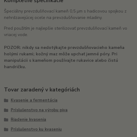
Kompletné špecifikácie
Špeciálny prevzdušňovací kameň 0,5 µm s hadicovou spojkou z
nehrdzavejúcej ocele na prevzdušňovanie mladiny.
Pred použitím je najlepšie sterilizovať prevzdušňovací kameň vo
vriacej vode.
POZOR: nikdy sa nedotýkajte prevzdušňovacieho kameňa
holými rukami; kožný maz môže upchať jemné póry. Pri
manipulácii s kameňom používajte rukavice alebo čistú
handričku.
Tovar zaradený v kategóriách
Kvasenie a fermentácia
Príslušenstvo na výrobu piva
Riadenie kvasenia
Príslušenstvo ku kvaseniu