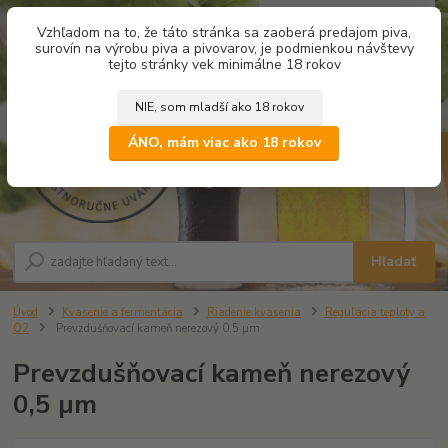
0
ks
Vzhľadom na to, že táto stránka sa zaoberá predajom piva,
za
0,00 €
surovín na výrobu piva a pivovarov, je podmienkou návštevy
tejto stránky vek minimálne 18 rokov
NIE, som mladší ako 18 rokov
Menu
ÁNO, mám viac ako 18 rokov
Hľadať
Úvod
Kvasenie a fermentácia
Riadenie kvasenia
Regulácia teploty a
O2
Prevzdušňovací kameň nerezový 0,5 µm
Prevzdušňovací kameň nerezový
0,5 µm