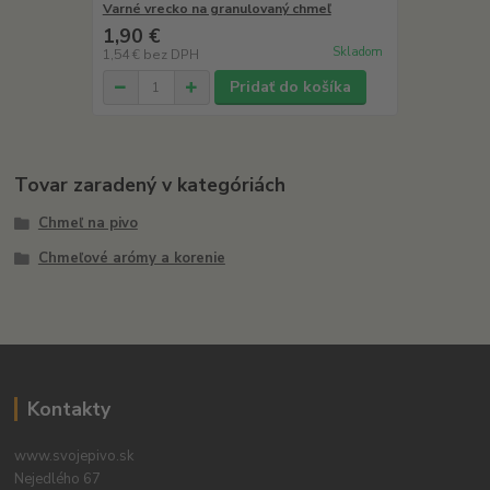
Varné vrecko na granulovaný chmeľ
1,90 €
Skladom
1,54 €
bez DPH
Pridať do košíka
Tovar zaradený v kategóriách
Chmeľ na pivo
Chmeľové arómy a korenie
Kontakty
www.svojepivo.sk
Nejedlého 67