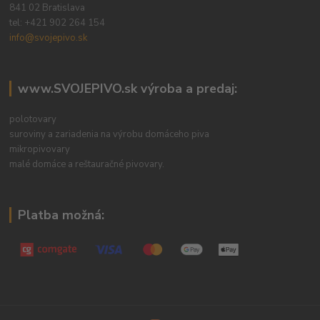
841 02 Bratislava
tel:
+421 902 264 154
info@svojepivo.sk
www.SVOJEPIVO.sk výroba a predaj:
polotovary
suroviny a zariadenia na výrobu domáceho piva
mikropivovary
malé domáce a reštauračné pivovary.
Platba možná: