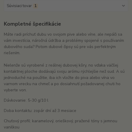
Súvisiaci tovar
1
Kompletné špecifikácie
Máte radi príchuť dubu vo svojom pive alebo víne, ale nepáči sa
vám investícia, náročná údržba a problémy spojené s používaním
dubového suda? Potom dubové čipsy sú pre vás perfektným
riešením.
Nielenže sú vyrobené z reálnej dubovej kôry, no vďaka väčšej
kontaktnej ploche dodávajú svoju arómu rýchlejšie než sud. A sú
jednoduché na použitie, iba ich vložte do piva alebo vína vo
varnom vrecku na chmeľ a po dosiahnutí požadovanej chuti ho
vyberte von.
Dávkovanie: 5-30 g/10 l
Doba kontaktu: zopár dní až 3 mesiace
Chuťový profil: karamelový, orieškový, pražené tóny s jemnou
vanilkou