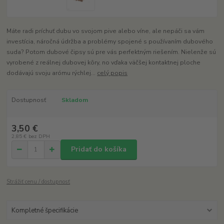
Máte radi príchuť dubu vo svojom pive alebo víne, ale nepáči sa vám
investícia, náročná údržba a problémy spojené s používaním dubového
suda? Potom dubové čipsy sú pre vás perfektným riešením. Nielenže sú
vyrobené z reálnej dubovej kôry, no vďaka väčšej kontaktnej ploche
dodávajú svoju arómu rýchlej...
celý popis
Dostupnosť
Skladom
3,50 €
2,85 €
bez DPH
Pridať do košíka
Strážiť cenu / dostupnosť
Kompletné špecifikácie