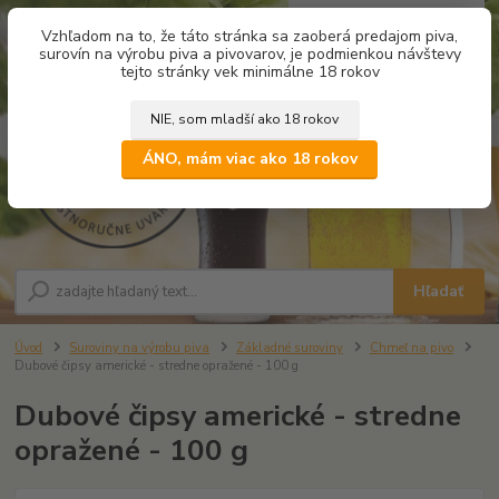
0
ks
Vzhľadom na to, že táto stránka sa zaoberá predajom piva,
za
0,00 €
surovín na výrobu piva a pivovarov, je podmienkou návštevy
tejto stránky vek minimálne 18 rokov
NIE, som mladší ako 18 rokov
Menu
ÁNO, mám viac ako 18 rokov
Hľadať
Úvod
Suroviny na výrobu piva
Základné suroviny
Chmeľ na pivo
Dubové čipsy americké - stredne opražené - 100 g
Dubové čipsy americké - stredne
opražené - 100 g