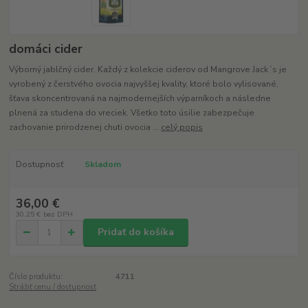
domáci cider
Výborný jablčný cider. Každý z kolekcie ciderov od Mangrove Jack´s je
vyrobený z čerstvého ovocia najvyššej kvality, ktoré bolo vylisované,
šťava skoncentrovaná na najmodernejších výparníkoch a následne
plnená za studena do vreciek. Všetko toto úsilie zabezpečuje
zachovanie prirodzenej chuti ovocia ...
celý popis
Dostupnosť
Skladom
36,00 €
30,25 €
bez DPH
Pridať do košíka
Číslo produktu:
4711
Strážiť cenu / dostupnosť