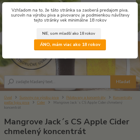
0
ks
Vzhľadom na to, že táto stránka sa zaoberá predajom piva,
za
0,00 €
surovín na výrobu piva a pivovarov, je podmienkou návštevy
tejto stránky vek minimálne 18 rokov
NIE, som mladší ako 18 rokov
Menu
ÁNO, mám viac ako 18 rokov
Hľadať
Úvod
Suroviny na výrobu piva
Polotovary a koncentráty
Koncentráty
podľa typu piva
Cider
Mangrove Jack´s CS Apple Cider chmelený
koncentrát
Mangrove Jack´s CS Apple Cider
chmelený koncentrát