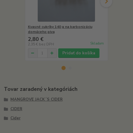
Kvasné cukríky 140 g na karbonizáciu
Dextróza 1 
domáceho piva
piva
2,80 €
3,90 €
Skladom
2,35 €
bez DPH
3,28 €
bez D
Pridať do košíka
Tovar zaradený v kategóriách
MANGROVE JACK´S CIDER
CIDER
Cider