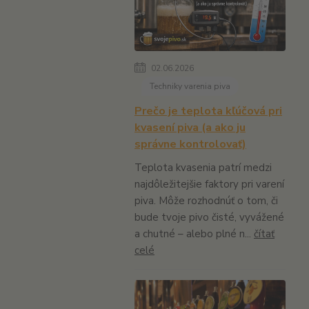
02.06.2026
Techniky varenia piva
Prečo je teplota kľúčová pri
kvasení piva (a ako ju
správne kontrolovať)
Teplota kvasenia patrí medzi
najdôležitejšie faktory pri varení
piva. Môže rozhodnúť o tom, či
bude tvoje pivo čisté, vyvážené
a chutné – alebo plné n...
čítať
celé