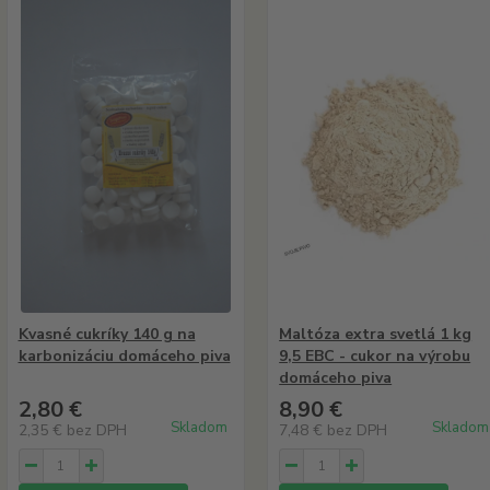
Kvasné cukríky 140 g na
Maltóza extra svetlá 1 kg
karbonizáciu domáceho piva
9,5 EBC - cukor na výrobu
domáceho piva
2,80 €
8,90 €
Skladom
Skladom
2,35 €
bez DPH
7,48 €
bez DPH