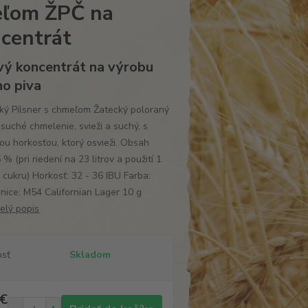
eľom ŽPČ na
centrát
vý koncentrát na výrobu
o piva
ský Pilsner s chmeľom Žatecký poloraný
suché chmelenie, svieži a suchý, s
ou horkosťou, ktorý osvieži. Obsah
 % (pri riedení na 23 litrov a použití 1
cukru) Horkosť: 32 - 36 IBU Farba:
snice: M54 Californian Lager 10 g
elý popis
osť
Skladom
 €