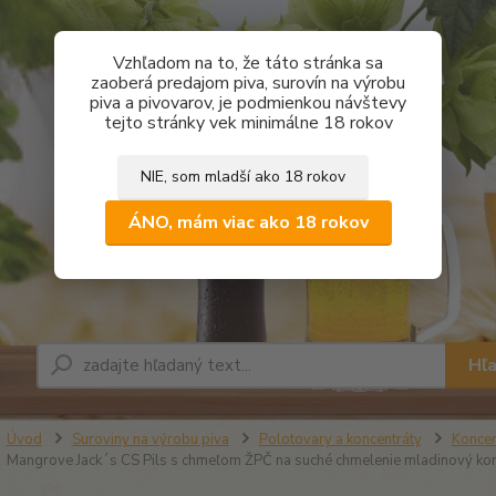
Vzhľadom na to, že táto stránka sa
zaoberá predajom piva, surovín na výrobu
piva a pivovarov, je podmienkou návštevy
tejto stránky vek minimálne 18 rokov
NIE, som mladší ako 18 rokov
ÁNO, mám viac ako 18 rokov
Hľ
Úvod
Suroviny na výrobu piva
Polotovary a koncentráty
Koncen
Mangrove Jack´s CS Pils s chmeľom ŽPČ na suché chmelenie mladinový kon