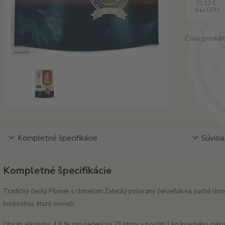
25,13 €
bez DPH
Číslo produkt
Kompletné špecifikácie
Súvisia
Kompletné špecifikácie
Tradičný český Pilsner s chmeľom Žatecký poloraný červeňák na suché chmel
horkosťou, ktorý osvieži.
Obsah alkoholu: 4,5 % (pri riedení na 23 litrov a použití 1 kg kvasného cukru