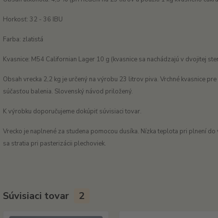
Horkosť: 32 - 36 IBU
Farba: zlatistá
Kvasnice: M54 Californian Lager 10 g (kvasnice sa nachádzajú v dvojitej ste
Obsah vrecka 2,2 kg je určený na výrobu 23 litrov piva. Vrchné kvasnice pr
súčasťou balenia. Slovenský návod priložený.
K výrobku doporučujeme dokúpiť súvisiaci tovar.
Vrecko je naplnené za studena pomocou dusíka. Nízka teplota pri plnení do v
sa stratia pri pasterizácii plechoviek.
Súvisiaci tovar
2