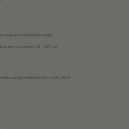
ne obalu po rozstrihnutí vrecka)
e kvasenie v rozmedzí 18 - 20°C sú
recka udržuje delikátnu chuť a vôňu, ktoré