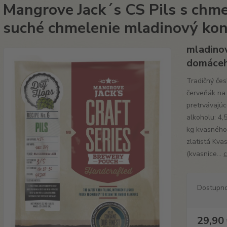
Mangrove Jack´s CS Pils s chm
suché chmelenie mladinový kon
mladino
domáceh
Tradičný če
červeňák na 
pretrvávajúc
alkoholu: 4,5
kg kvasného 
zlatistá Kva
(kvasnice...
c
Dostupn
29,90