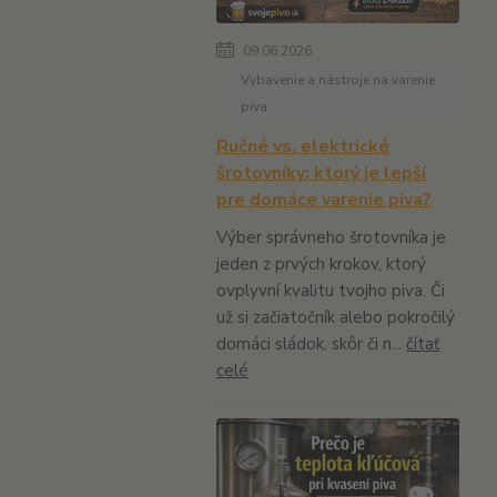
09.06.2026
Vybavenie a nástroje na varenie
piva
Ručné vs. elektrické
šrotovníky: ktorý je lepší
pre domáce varenie piva?
Výber správneho šrotovníka je
jeden z prvých krokov, ktorý
ovplyvní kvalitu tvojho piva. Či
už si začiatočník alebo pokročilý
domáci sládok, skôr či n...
čítať
celé