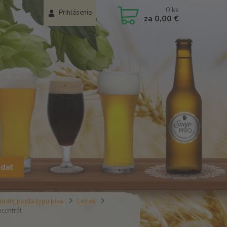
0
ks
Prihlásenie
za
0,00 €
adať
tráty podľa typu piva
Ležiak
centrát