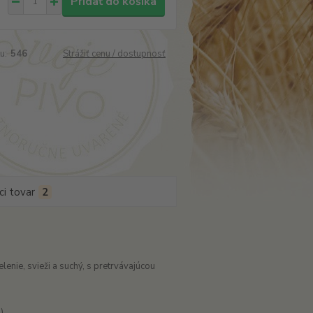
Pridať do košíka
u:
546
Strážiť cenu / dostupnosť
ci tovar
2
enie, svieži a suchý, s pretrvávajúcou
)