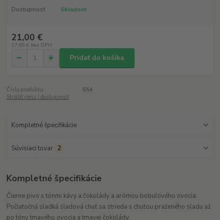
Dostupnosť
Skladom
21,00 €
17,65 €
bez DPH
Pridať do košíka
Číslo produktu:
554
Strážiť cenu / dostupnosť
Kompletné špecifikácie
Súvisiaci tovar
2
Kompletné špecifikácie
Čierne pivo s tónmi kávy a čokolády a arómou bobuľového ovocia.
Počiatočná sladká sladová chuť sa strieda s chuťou praženého sladu až
po tóny tmavého ovocia a tmavej čokolády.