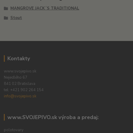
MANGROVE JACK´S TRADITIONAL
Stout
Kontakty
www.svojepivo.sk
Nejedlého 67
841 02 Bratislava
tel:
+421 902 264 154
info@svojepivo.sk
www.SVOJEPIVO.sk výroba a predaj:
polotovary