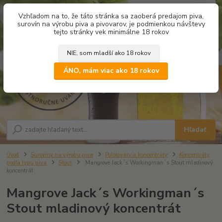
0
ks
Vzhľadom na to, že táto stránka sa zaoberá predajom piva,
za
0,00 €
surovín na výrobu piva a pivovarov, je podmienkou návštevy
tejto stránky vek minimálne 18 rokov
NIE, som mladší ako 18 rokov
Menu
ÁNO, mám viac ako 18 rokov
Hľadať
Úvod
Suroviny na výrobu piva
Polotovary a koncentráty
Koncentráty
podľa typu piva
Stout
Mangrove Jack´s Workingman´s Stout mladinový
koncentrát
Mangrove Jack´s Workingman´s
Stout mladinový koncentrát