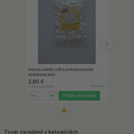
Kvasné cukríky 140 g na karbonizáciu
Maltóza čier
domáceho piva
výrobu domá
2,80 €
9,90 €
Skladom
2,35 €
bez DPH
8,32 €
bez D
Pridať do košíka
Tovar zaradený v kategóriách