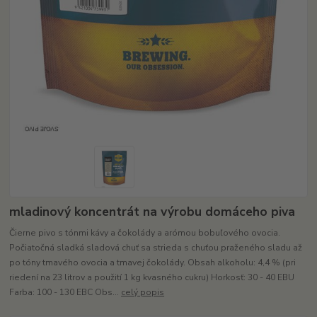
mladinový koncentrát na výrobu domáceho piva
Čierne pivo s tónmi kávy a čokolády a arómou bobuľového ovocia.
Počiatočná sladká sladová chuť sa strieda s chuťou praženého sladu až
po tóny tmavého ovocia a tmavej čokolády. Obsah alkoholu: 4,4 % (pri
riedení na 23 litrov a použití 1 kg kvasného cukru) Horkosť: 30 - 40 EBU
Farba: 100 - 130 EBC Obs...
celý popis