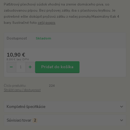
Päťlitrový plechový súdok vhodný na zrenie domáceho piva, so
zabudovanou pípou. Bez pryžovej zátky, iba s plastovou krytkou. Je
potrebné ešte dokúpiť pryžovú zátku z našej ponuky.Maximálny tlak 4
bary. Ilustračné foto
celý popis
Dostupnosť
Skladom
10,90 €
8,86 €
bez DPH
Pridať do košíka
Číslo produktu:
224
Strážiť cenu / dostupnosť
Kompletné špecifikácie
Súvisiaci tovar
2