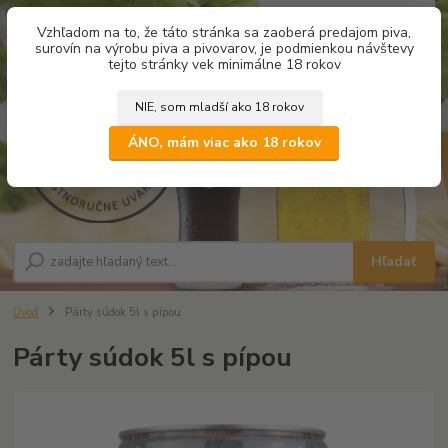
0
ks
Vzhľadom na to, že táto stránka sa zaoberá predajom piva,
za
0,00 €
surovín na výrobu piva a pivovarov, je podmienkou návštevy
tejto stránky vek minimálne 18 rokov
NIE, som mladší ako 18 rokov
Menu
ÁNO, mám viac ako 18 rokov
Hľadať
Úvod
Párty súdok 5l s pípou
Párty súdok 5l s pípou