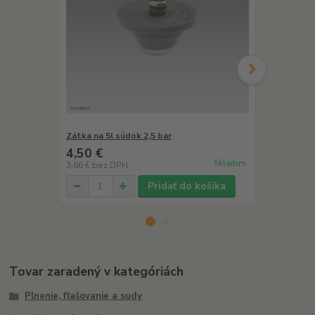
Zátka na 5l súdok 2,5 bar
Párty súdok 
4,50 €
10,90 €
Skladom
3,66 €
bez DPH
8,86 €
bez D
Pridať do košíka
Tovar zaradený v kategóriách
Plnenie, fľašovanie a sudy