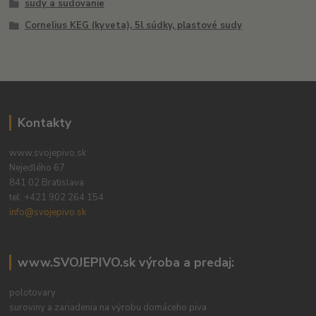
sudy a sudovanie
Cornelius KEG (kyveta), 5l súdky, plastové sudy
Kontakty
www.svojepivo.sk
Nejedlého 67
841 02 Bratislava
tel:
+421 902 264 154
info@svojepivo.sk
www.SVOJEPIVO.sk výroba a predaj:
polotovary
suroviny a zariadenia na výrobu domáceho piva