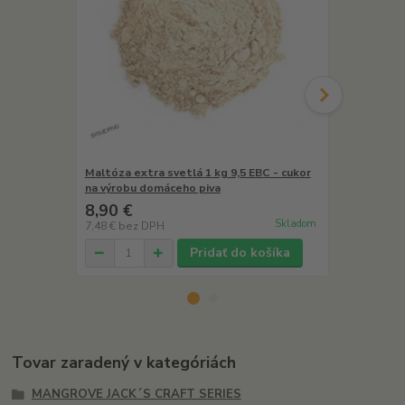
Maltóza extra svetlá 1 kg 9,5 EBC - cukor
Kvasné cukrí
na výrobu domáceho piva
domáceho p
8,90 €
2,80 €
Skladom
7,48 €
bez DPH
2,35 €
bez D
Pridať do košíka
Tovar zaradený v kategóriách
MANGROVE JACK´S CRAFT SERIES