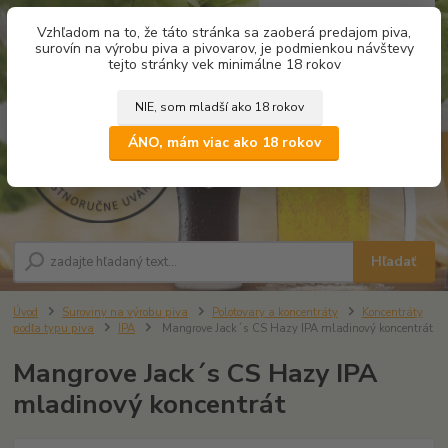
0
ks
Vzhľadom na to, že táto stránka sa zaoberá predajom piva,
za
0,00 €
surovín na výrobu piva a pivovarov, je podmienkou návštevy
tejto stránky vek minimálne 18 rokov
NIE, som mladší ako 18 rokov
Menu
ÁNO, mám viac ako 18 rokov
Hľadať
Úvod
Suroviny na výrobu piva
Polotovary a koncentráty
Koncentráty
podľa typu piva
IPA
Mangrove Jack´s CS Hazy IPA mladinový koncentrát
Mangrove Jack´s CS Hazy IPA
mladinový koncentrát