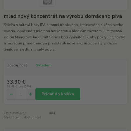
mladinový koncentrát na výrobu domáceho piva
Svieža a pútavá Hazy IPA s tónmi tropického, citrusového a kôstkového
ovocia, vyvážená s miernou horkosťou a hladkým záverom. Limitovaná
edícia Mangrove Jack Craft Series boli vyvinuté tak, aby pokryli najnovšie
a najväčšie pivné trendy a predstavili nové a vzrušujúce štýly. Každá
limitovaná edícia ...
celý popis
Dostupnosť
Skladom
33,90 €
28,49 €
bez DPH
Pridať do košíka
Číslo produktu:
484
Strážiť cenu / dostupnosť