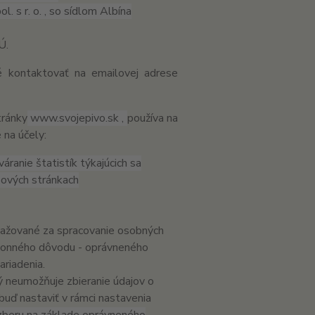
 s r. o. , so sídlom Albína
Ú.
é kontaktovať na emailovej adrese
tránky
www.svojepivo.sk ,
používa na
 na účely:
ranie štatistík týkajúcich sa
bových stránkach
važované za spracovanie osobných
ákonného dôvodu - oprávneného
ariadenia.
ý neumožňuje zbieranie údajov o
buď nastaviť v rámci nastavenia