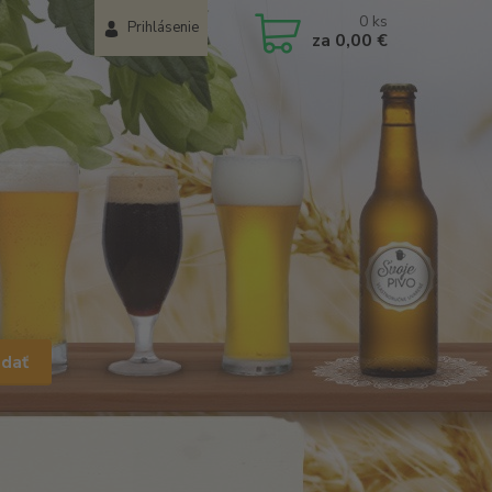
0
ks
Prihlásenie
za
0,00 €
adať