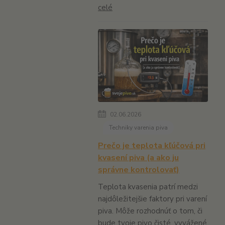
celé
02.06.2026
Techniky varenia piva
Prečo je teplota kľúčová pri
kvasení piva (a ako ju
správne kontrolovať)
Teplota kvasenia patrí medzi
najdôležitejšie faktory pri varení
piva. Môže rozhodnúť o tom, či
bude tvoje pivo čisté, vyvážené