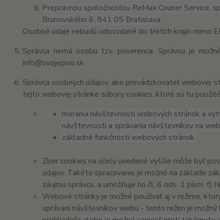
Prepravnou spoločnosťou ReMax Courier Service, spol.
Brunovského 6, 841 05 Bratislava
Osobné údaje nebudú odovzdané do tretích krajín mimo E
Správca nemá osobu tzv. poverenca. Správcu je možn
info@svojepivo.sk
Správca osobných údajov, ako prevádzkovateľ webovej s
tejto webovej stránke súbory cookies, ktoré sú tu použité
merania návštevnosti webových stránok a vytvá
návštevnosti a správania návštevníkov na we
základné funkčnosti webových stránok.
Zber cookies na účely uvedené vyššie môže byť po
údajov. Takéto spracovanie je možné na základe z
záujmu správcu, a umožňuje ho čl. 6 ods. 1 písm. f) N
Webové stránky je možné používať aj v režime, ktor
správaní návštevníkov webu - tento režim je možný 