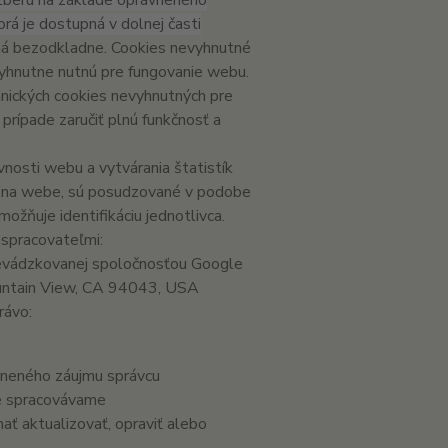
zberu na základe oprávneného
rá je dostupná v dolnej časti
á bezodkladne. Cookies nevyhnutné
yhnutne nutnú pre fungovanie webu.
hnických cookies nevyhnutných pre
prípade zaručiť plnú funkčnosť a
nosti webu a vytvárania štatistík
ov na webe, sú posudzované v podobe
žňuje identifikáciu jednotlivca.
spracovateľmi:
evádzkovanej spoločnosťou Google
untain View, CA 94043, USA
rávo:
vneného záujmu správcu
je spracovávame
hať aktualizovať, opraviť alebo