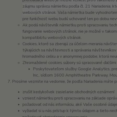
prehliadača
alebo je možné vzniesť proti takémuto 
záujmu správcu námietku podľa čl. 21 Nariadenia, kto
webových stránok.
Vaša námietka bude vyhodnoten
pre funkčnosť webu budú uchované len po dobu nev
Ak podá návštevník námietku proti spracovaniu tec
fungovanie webových stránok, nie je možné v takom 
kompatibilitu webových stránok.
Cookies, ktoré sa zberajú za účelom merania návštev
týkajúcich sa návštevnosti a správania návštevník
hromadného celku a v anonymnej podobe, ktorá neumo
Zhromaždené cookies súbory sú spracované ďalšími 
Poskytovateľom služby Google Analytics, pr
Inc., sídlom 1600 Amphitheatre Parkway, Mo
Prosíme vezmite na vedomie, že podľa Nariadenia máte p
zrušiť kedykoľvek zasielanie obchodných oznámení
vzniesť námietku proti spracovaniu na základe oprá
požadovať od nás informáciu, aké Vaše osobné úda
vyžiadať si u nás prístup k týmto údajom a tieto nec