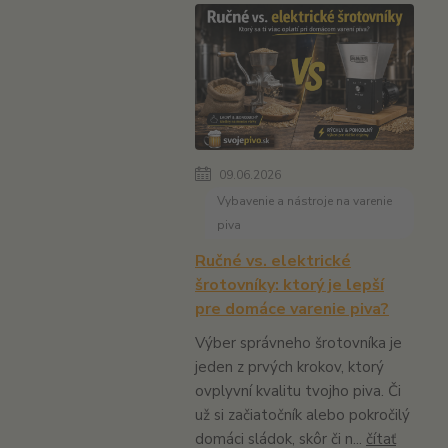
09.06.2026
Vybavenie a nástroje na varenie
piva
Ručné vs. elektrické
šrotovníky: ktorý je lepší
pre domáce varenie piva?
Výber správneho šrotovníka je
jeden z prvých krokov, ktorý
ovplyvní kvalitu tvojho piva. Či
už si začiatočník alebo pokročilý
domáci sládok, skôr či n...
čítať