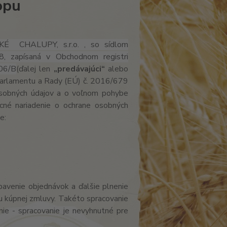
opu
CHALUPY, s.r.o. , so sídlom
, zapísaná v Obchodnom registri
06/B
(ďalej len
„predávajúci“
alebo
parlamentu a Rady (EÚ) č. 2016/679
 osobných údajov a o voľnom pohybe
cné nariadenie o ochrane osobných
e:
avenie objednávok a ďalšie plnenie
iu kúpnej zmluvy. Takéto spracovanie
nie - spracovanie je nevyhnutné pre