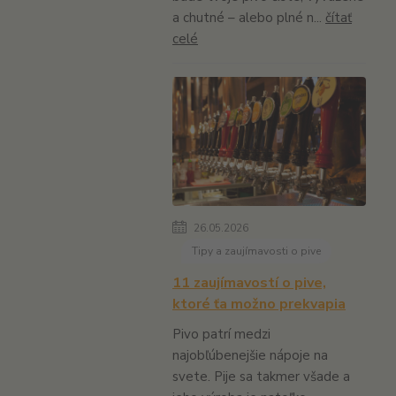
a chutné – alebo plné n...
čítať
celé
26.05.2026
Tipy a zaujímavosti o pive
11 zaujímavostí o pive,
ktoré ťa možno prekvapia
Pivo patrí medzi
najobľúbenejšie nápoje na
svete. Pije sa takmer všade a