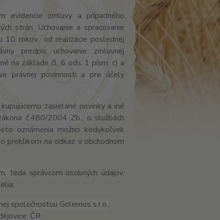
om evidencie zmluvy a prípadného
ých strán. Uchovanie a spracovanie
 10 rokov od realizácie poslednej
ávny predpis uchovanie zmluvnej
é na základe čl. 6 ods. 1 písm. c) a
ie právnej povinnosti a pre účely
 kupujúcemu zasielané novinky a iné
zákona č.480/2004 Zb.
, o službách
 Tieto oznámenia možno kedykoľvek
bo preklikom na odkaz v obchodnom
m, t
eda správcom osobných údajov.
elia:
ej spoločnosťou Golemos s.r.o.,
ějovice, ČR