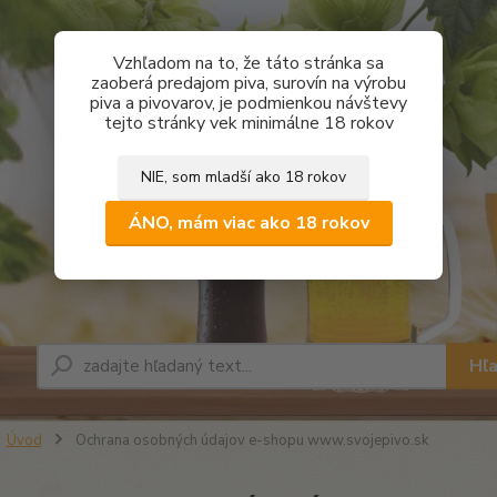
Vzhľadom na to, že táto stránka sa
zaoberá predajom piva, surovín na výrobu
piva a pivovarov, je podmienkou návštevy
tejto stránky vek minimálne 18 rokov
NIE, som mladší ako 18 rokov
ÁNO, mám viac ako 18 rokov
Hľ
Úvod
Ochrana osobných údajov e-shopu www.svojepivo.sk