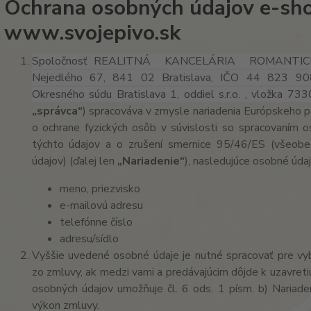
Ochrana osobných údajov e-sh
www.svojepivo.sk
Spoločnosť REALITNÁ KANCELÁRIA ROMANTICKÉ 
Nejedlého 67, 841 02 Bratislava, IČO 44 823 908
Okresného súdu Bratislava 1, oddiel s.r.o. , vložka
733
„správca“
) spracováva v zmysle nariadenia Európskeho 
o ochrane fyzických osôb v súvislosti so spracovaním
týchto údajov a o zrušení smernice 95/46/ES (všeobe
údajov) (ďalej len
„Nariadenie“
), nasledujúce osobné údaj
meno, priezvisko
e-mailovú adresu
telefónne číslo
adresu/sídlo
Vyššie uvedené osobné údaje je nutné spracovať pre vyb
zo zmluvy, ak medzi vami a predávajúcim dôjde k uzavret
osobných údajov umožňuje čl. 6 ods. 1 písm. b) Nariade
výkon zmluvy.