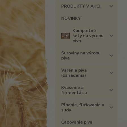
PRODUKTY V AKCII
NOVINKY
Kompletné
sety na výrobu
piva
Suroviny na výrobu
piva
Varenie piva
(zariadenia)
Kvasenie a
fermentácia
Plnenie, fľašovanie a
sudy
Čapovanie piva