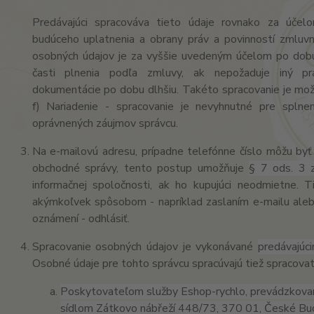
Predávajúci spracováva tieto údaje rovnako za účel
budúceho uplatnenia a obrany práv a povinností zmluvn
osobných údajov je za vyššie uvedeným účelom po dobu
časti plnenia podľa zmluvy, ak nepožaduje iný pr
dokumentácie po dobu dlhšiu. Takéto spracovanie je možn
f) Nariadenie - spracovanie je nevyhnutné pre splnen
oprávnených záujmov správcu.
Na e-mailovú adresu, prípadne telefónne číslo môžu byť
obchodné správy, tento postup umožňuje
§ 7 ods. 3 
informačnej spoločnosti, ak ho kupujúci neodmietne.
akýmkoľvek spôsobom - napríklad zaslaním e-mailu ale
oznámení - odhlásiť.
Spracovanie osobných údajov je vykonávané
predávajúci
Osobné údaje pre tohto správcu spracúvajú tiež spracovat
Poskytovateľom služby Eshop-rychlo, prevádzkovan
sídlom Zátkovo nábřeží 448/73, 370 01, České Bud