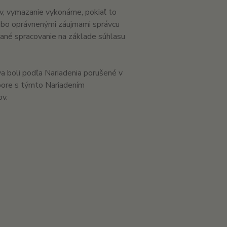
v, vymazanie vykonáme, pokiaľ to
ebo oprávnenými záujmami správcu
vané spracovanie na základe súhlasu
va boli podľa Nariadenia porušené v
pore s týmto Nariadením
v.