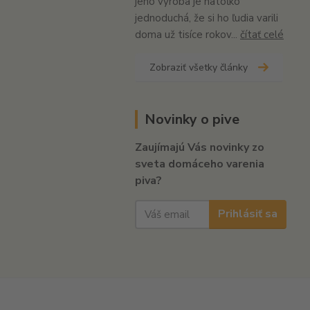
jeho výroba je natoľko
jednoduchá, že si ho ľudia varili
doma už tisíce rokov...
čítať celé
Zobraziť všetky články
Novinky o pive
Zaujímajú Vás novinky zo
sveta domáceho varenia
piva?
Prihlásiť sa